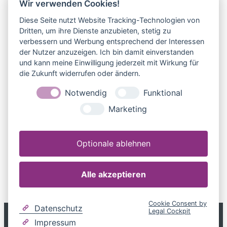
Wir verwenden Cookies!
Landsberger Straße 346
Diese Seite nutzt Website Tracking-Technologien von
80687 München
Dritten, um ihre Dienste anzubieten, stetig zu
Deutschland
verbessern und Werbung entsprechend der Interessen
Telefonnummer:
+49 800 599699799
der Nutzer anzuzeigen. Ich bin damit einverstanden
E-Mail-Adresse:
info@mandatum-bavariae.de
und kann meine Einwilligung jederzeit mit Wirkung für
die Zukunft widerrufen oder ändern.
Gestaltung & Realisierung
Notwendig
Funktional
brands and friends GmbH
Marketing
Borkener Straße 142
48653 Coesfeld
Optionale ablehnen
Telefonnummer:
02541/8445-0
E-Mail-Adresse:
info@bandf.de
www.brands-and-friends.de
Alle akzeptieren
Cookie Consent by
Datenschutz
Legal Cockpit
Impressum